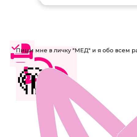
Пиши мне в личку "МЕД" и я обо всем р
🫣