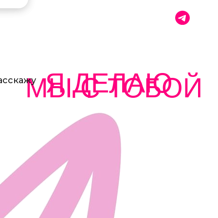
Я ДЕЛАЮ
МЫ С ТОБОЙ
асскажу