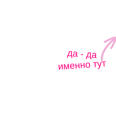
да - да
именно тут