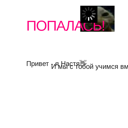
ПОПАЛАСЬ!
Привет - я Настя👋
И мы с тобой учимся в