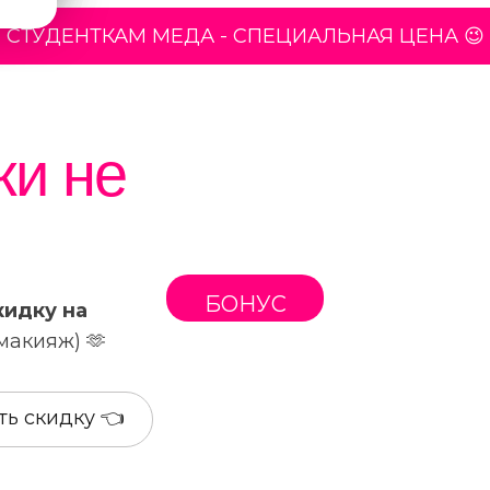
СТУДЕНТКАМ МЕДА - СПЕЦИАЛЬНАЯ ЦЕНА 😉
ки не
БОНУС
кидку на
 макияж) 🫶
ть скидку 👈